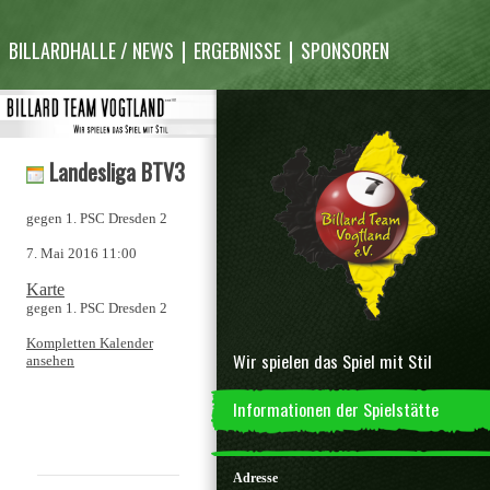
Inhalt
überspringen
BILLARDHALLE / NEWS
ERGEBNISSE
SPONSOREN
Landesliga BTV3
gegen 1. PSC Dresden 2
7. Mai 2016
11:00
Number
Karte
One
gegen 1. PSC Dresden 2
Freizeitcenter
Kompletten Kalender
Wir spielen das Spiel mit Stil
ansehen
Informationen der Spielstätte
Adresse