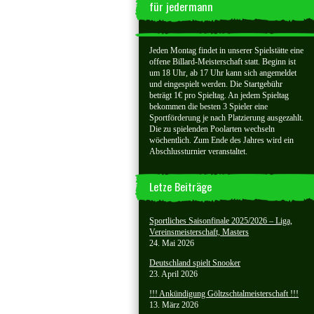
für jedermann
Jeden Montag findet in unserer Spielstätte eine
offene Billard-Meisterschaft statt. Beginn ist
um 18 Uhr, ab 17 Uhr kann sich angemeldet
und eingespielt werden. Die Startgebühr
beträgt 1€ pro Spieltag. An jedem Spieltag
bekommen die besten 3 Spieler eine
Sportförderung je nach Platzierung ausgezahlt.
Die zu spielenden Poolarten wechseln
wöchentlich. Zum Ende des Jahres wird ein
Abschlussturnier veranstaltet.
Letze Beiträge
Sportliches Saisonfinale 2025/2026 – Liga,
Vereinsmeisterschaft, Masters
24. Mai 2026
Deutschland spielt Snooker
23. April 2026
!!! Ankündigung Göltzschtalmeisterschaft !!!
13. März 2026