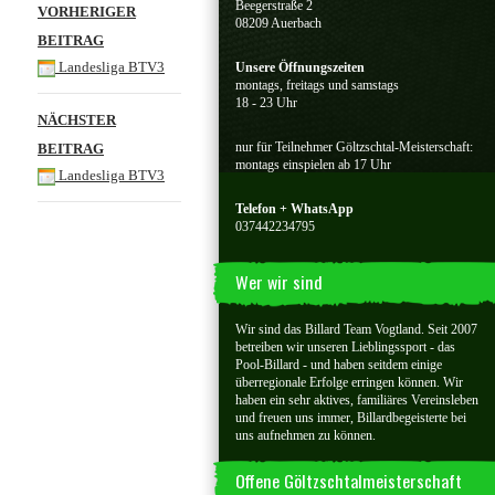
Beitragsnavigation
Beegerstraße 2
VORHERIGER
08209 Auerbach
BEITRAG
Landesliga BTV3
Unsere Öffnungszeiten
montags, freitags und samstags
18 - 23 Uhr
NÄCHSTER
nur für Teilnehmer Göltzschtal-Meisterschaft:
BEITRAG
montags einspielen ab 17 Uhr
Landesliga BTV3
Telefon + WhatsApp
037442234795
Wer wir sind
Wir sind das Billard Team Vogtland. Seit 2007
betreiben wir unseren Lieblingssport - das
Pool-Billard - und haben seitdem einige
überregionale Erfolge erringen können. Wir
haben ein sehr aktives, familiäres Vereinsleben
und freuen uns immer, Billardbegeisterte bei
uns aufnehmen zu können.
Offene Göltzschtalmeisterschaft