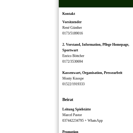
Kontakt
Vorsitzender
René Günther
0173/5189016
2. Vorstand, Information, Pflege Homepage,
Sportwart
Enrico Böttcher
0172/3530694
Kassenwart, Organisation, Pressearbeit
Monty Knospe
01522/1919333
Beirat
Leitung Spielstätte
Marcel Pastor
037442234795 + WhatsApp
Promotion