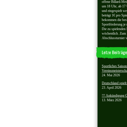
offene Billard-Meis
um 18 Uhr, ab 17 
und eingespielt we
beträgt 1€ pro Spi
bekommen die best
Sportförderung je 
Die zu spielenden
wöchentlich. Zum 
Abschlussturnier ve
Letze Beiträge
Sportliches Saison
Vereinsmeisterscha
24. Mai 2026
Deutschland spiel
23. April 2026
!!! Ankündigung Gö
13. März 2026