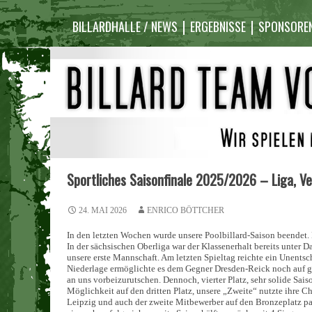
Inhalt
überspringen
BILLARDHALLE / NEWS
ERGEBNISSE
SPONSORE
Sportliches Saisonfinale 2025/2026 – Liga, V
24. MAI 2026
ENRICO BÖTTCHER
In den letzten Wochen wurde unsere Poolbillard-Saison beendet
In der sächsischen Oberliga war der Klassenerhalt bereits unter D
unsere erste Mannschaft. Am letzten Spieltag reichte ein Unentsc
Niederlage ermöglichte es dem Gegner Dresden-Reick noch auf g
an uns vorbeizurutschen. Dennoch, vierter Platz, sehr solide Sais
Möglichkeit auf den dritten Platz, unsere „Zweite“ nutzte ihre 
Leipzig und auch der zweite Mitbewerber auf den Bronzeplatz pa