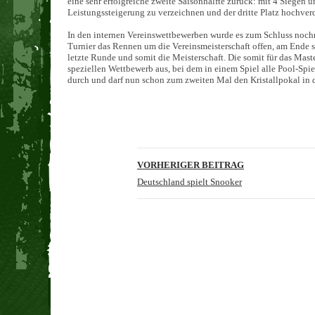
eine sehr erfolgreiche zweite Saisonhälfte zurück: mit 4 Siegen 
Leistungssteigerung zu verzeichnen und der dritte Platz hochver
In den internen Vereinswettbewerben wurde es zum Schluss noch
Turnier das Rennen um die Vereinsmeisterschaft offen, am Ende s
letzte Runde und somit die Meisterschaft. Die somit für das Mast
speziellen Wettbewerb aus, bei dem in einem Spiel alle Pool-Spie
durch und darf nun schon zum zweiten Mal den Kristallpokal in
Beitragsnavigation
VORHERIGER BEITRAG
Deutschland spielt Snooker