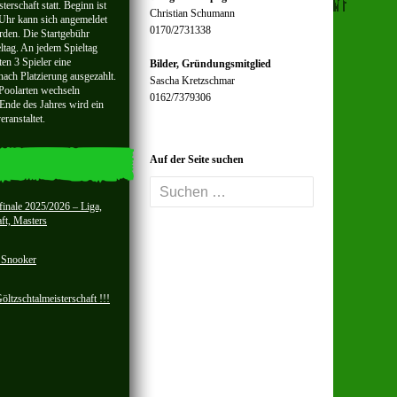
terschaft statt. Beginn ist
Christian Schumann
Uhr kann sich angemeldet
0170/2731338
rden. Die Startgebühr
eltag. An jedem Spieltag
en 3 Spieler eine
Bilder, Gründungsmitglied
nach Platzierung ausgezahlt.
Sascha Kretzschmar
 Poolarten wechseln
0162/7379306
Ende des Jahres wird ein
ranstaltet.
Auf der Seite suchen
Suchen
nach:
finale 2025/2026 – Liga,
ft, Masters
t Snooker
ltzschtalmeisterschaft !!!