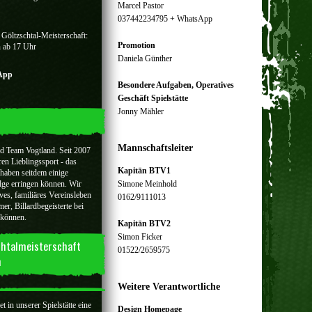
Marcel Pastor
037442234795 + WhatsApp
 Göltzschtal-Meisterschaft:
Promotion
n ab 17 Uhr
Daniela Günther
sApp
Besondere Aufgaben, Operatives
Geschäft Spielstätte
Jonny Mähler
Mannschaftsleiter
rd Team Vogtland. Seit 2007
ren Lieblingssport - das
Kapitän BTV1
 haben seitdem einige
lge erringen können. Wir
Simone Meinhold
ves, familiäres Vereinsleben
0162/9111013
er, Billardbegeisterte bei
 können.
Kapitän BTV2
Simon Ficker
chtalmeisterschaft
01522/2659575
n
Weitere Verantwortliche
 in unserer Spielstätte eine
Design Homepage