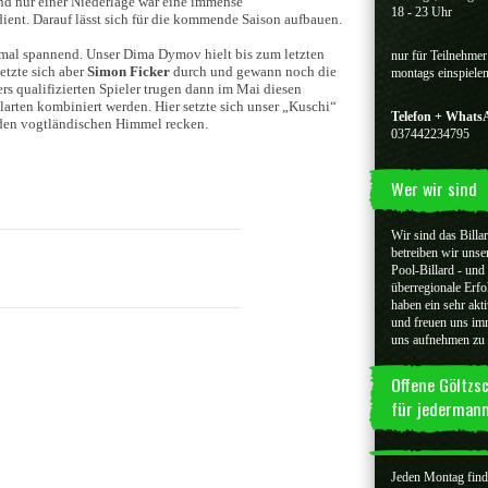
und nur einer Niederlage war eine immense
18 - 23 Uhr
dient. Darauf lässt sich für die kommende Saison aufbauen.
mal spannend. Unser Dima Dymov hielt bis zum letzten
nur für Teilnehmer
etzte sich aber
Simon Ficker
durch und gewann noch die
montags einspiele
ers qualifizierten Spieler trugen dann im Mai diesen
larten kombiniert werden. Hier setzte sich unser „Kuschi“
Telefon + What
 den vogtländischen Himmel recken.
037442234795
Wer wir sind
Wir sind das Billa
betreiben wir unse
Pool-Billard - und
überregionale Erfo
haben ein sehr akti
und freuen uns imm
uns aufnehmen zu
Offene Göltzs
für jederman
Jeden Montag findet