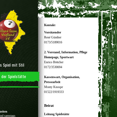
Kontakt
Vorsitzender
René Günther
0173/5189016
2. Vorstand, Information, Pflege
Homepage, Sportwart
Enrico Böttcher
s Spiel mit Stil
0172/3530694
 der Spielstätte
Kassenwart, Organisation,
Pressearbeit
Monty Knospe
01522/1919333
Beirat
zeiten
Leitung Spielstätte
und samstags