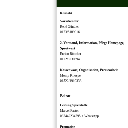
Kontakt
Vorsitzender
René Günther
0173/5189016
2. Vorstand, Information, Pflege Homepage,
Sportwart
Enrico Böttcher
0172/3530694
Kassenwart, Organisation, Pressearbeit
Monty Knospe
01522/1919333
Beirat
Leitung Spielstätte
Marcel Pastor
037442234795 + WhatsApp
Promotion