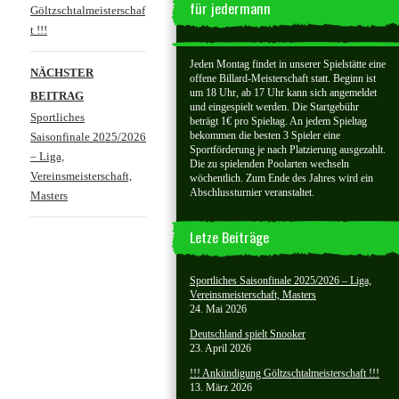
für jedermann
Göltzschtalmeisterschaf
t !!!
Jeden Montag findet in unserer Spielstätte eine
NÄCHSTER
offene Billard-Meisterschaft statt. Beginn ist
um 18 Uhr, ab 17 Uhr kann sich angemeldet
BEITRAG
und eingespielt werden. Die Startgebühr
Sportliches
beträgt 1€ pro Spieltag. An jedem Spieltag
bekommen die besten 3 Spieler eine
Saisonfinale 2025/2026
Sportförderung je nach Platzierung ausgezahlt.
– Liga,
Die zu spielenden Poolarten wechseln
Vereinsmeisterschaft,
wöchentlich. Zum Ende des Jahres wird ein
Abschlussturnier veranstaltet.
Masters
Letze Beiträge
Sportliches Saisonfinale 2025/2026 – Liga,
Vereinsmeisterschaft, Masters
24. Mai 2026
Deutschland spielt Snooker
23. April 2026
!!! Ankündigung Göltzschtalmeisterschaft !!!
13. März 2026