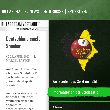
Inhalt
überspringen
BILLARDHALLE / NEWS
ERGEBNISSE
SPONSOREN
Deutschland spielt
Snooker
23. APRIL 2026
MARCEL PASTOR
Am 2. und 3. Mai öffnen
wir unsere Spielstätte für
das bundesweite Event
Wir spielen das Spiel mit Stil
„Deutschland spielt
Snooker“.
Informationen der Spielstätte
An diesem Wochenende
findet das Finale der
Weltmeisterschaft im
Snooker im
Adresse
geschichtsträchtigen