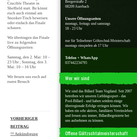
Beegerstraße 2
Crucible Theatre in
08209 Auerbach
Sheffield statt. Ihr könnt
euch auch einmal am
Snooker-Tisch beweisen
Unsere Öffnungszeiten
oder einfach das Finale
montags, freitags und samstags
schauen.
18 - 23 Uhr
Wir übertragen das Finale
nur für Teilnehmer Göltzschtal-Meisterschaft:
live zu folgenden
montags einspielen ab 17 Uhr
Öffnungszeiten:
Samstag, den 2. Mai: 10 –
Telefon + WhatsApp
23 Uhr ; Sonntag, den 3.
037442234795
Mai: 10 – 16 Uhr
Wir freuen uns euch auf
Wer wir sind
euren Besuch
Wir sind das Billard Team Vogtland. Seit 2007
betreiben wir unseren Lieblingssport - das
Pool-Billard - und haben seitdem einige
überregionale Erfolge erringen können. Wir
haben ein sehr aktives, familiäres Vereinsleben
Beitragsnavigation
und freuen uns immer, Billardbegeisterte bei
VORHERIGER
uns aufnehmen zu können.
BEITRAG
Offene Göltzschtalmeisterschaft
!!! Ankündigung