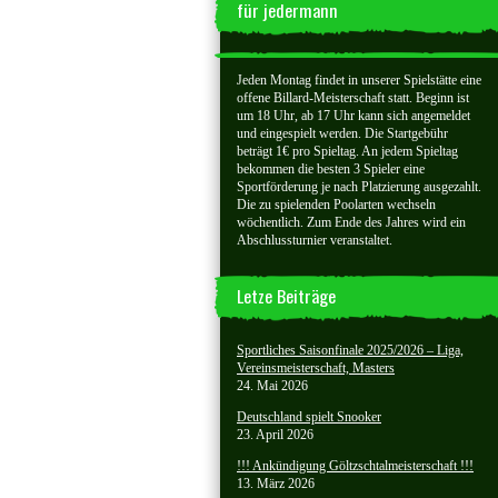
für jedermann
Jeden Montag findet in unserer Spielstätte eine
offene Billard-Meisterschaft statt. Beginn ist
um 18 Uhr, ab 17 Uhr kann sich angemeldet
und eingespielt werden. Die Startgebühr
beträgt 1€ pro Spieltag. An jedem Spieltag
bekommen die besten 3 Spieler eine
Sportförderung je nach Platzierung ausgezahlt.
Die zu spielenden Poolarten wechseln
wöchentlich. Zum Ende des Jahres wird ein
Abschlussturnier veranstaltet.
Letze Beiträge
Sportliches Saisonfinale 2025/2026 – Liga,
Vereinsmeisterschaft, Masters
24. Mai 2026
Deutschland spielt Snooker
23. April 2026
!!! Ankündigung Göltzschtalmeisterschaft !!!
13. März 2026