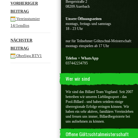
Beitragsnavigation
Beegerstraße 2
VORHERIGER
08209 Auerbach
BEITRAG
Vereinsturnier
Unsere Öffnungszeiten
montags, freitags und samstags
14/1endlos
18 - 23 Uhr
NÄCHSTER
nur für Teilnehmer Göltzschtal-Meisterschaft:
montags einspielen ab 17 Uhr
BEITRAG
Oberliga BTV1
Telefon + WhatsApp
037442234795
Wer wir sind
Wir sind das Billard Team Vogtland. Seit 2007
betreiben wir unseren Lieblingssport - das
Pool-Billard - und haben seitdem einige
überregionale Erfolge erringen können. Wir
haben ein sehr aktives, familiäres Vereinsleben
und freuen uns immer, Billardbegeisterte bei
uns aufnehmen zu können.
Offene Göltzschtalmeisterschaft