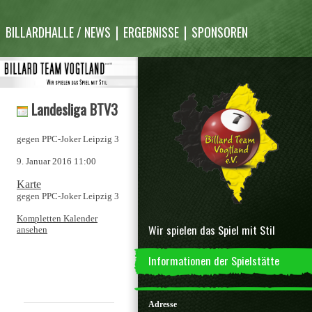
Inhalt
überspringen
BILLARDHALLE / NEWS
ERGEBNISSE
SPONSOREN
Landesliga BTV3
gegen PPC-Joker Leipzig 3
9. Januar 2016
11:00
Number
Karte
One
gegen PPC-Joker Leipzig 3
Freizeitcenter
Kompletten Kalender
Wir spielen das Spiel mit Stil
ansehen
Informationen der Spielstätte
Adresse