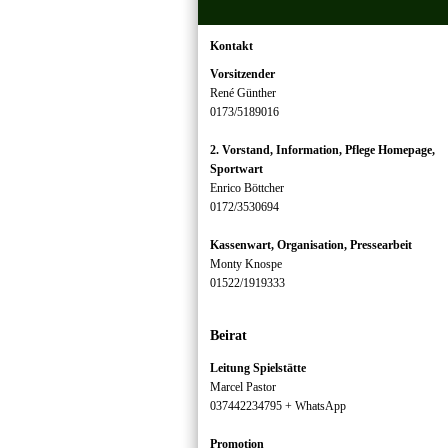
Kontakt
Vorsitzender
René Günther
0173/5189016
2. Vorstand, Information, Pflege Homepage,
Sportwart
Enrico Böttcher
0172/3530694
Kassenwart, Organisation, Pressearbeit
Monty Knospe
01522/1919333
Beirat
Leitung Spielstätte
Marcel Pastor
037442234795 + WhatsApp
Promotion