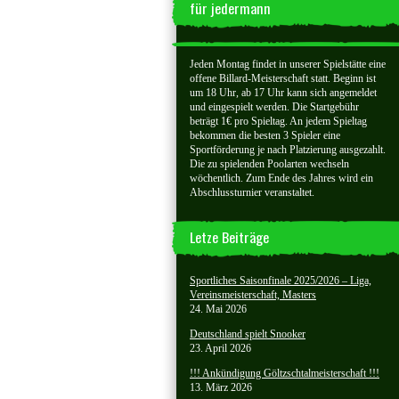
für jedermann
Jeden Montag findet in unserer Spielstätte eine
offene Billard-Meisterschaft statt. Beginn ist
um 18 Uhr, ab 17 Uhr kann sich angemeldet
und eingespielt werden. Die Startgebühr
beträgt 1€ pro Spieltag. An jedem Spieltag
bekommen die besten 3 Spieler eine
Sportförderung je nach Platzierung ausgezahlt.
Die zu spielenden Poolarten wechseln
wöchentlich. Zum Ende des Jahres wird ein
Abschlussturnier veranstaltet.
Letze Beiträge
Sportliches Saisonfinale 2025/2026 – Liga,
Vereinsmeisterschaft, Masters
24. Mai 2026
Deutschland spielt Snooker
23. April 2026
!!! Ankündigung Göltzschtalmeisterschaft !!!
13. März 2026