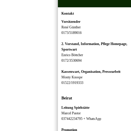
Kontakt
Vorsitzender
René Günther
0173/5189016
2. Vorstand, Information, Pflege Homepage,
Sportwart
Enrico Böttcher
0172/3530694
Kassenwart, Organisation, Pressearbeit
Monty Knospe
01522/1919333
Beirat
Leitung Spielstätte
Marcel Pastor
037442234795 + WhatsApp
Promotion