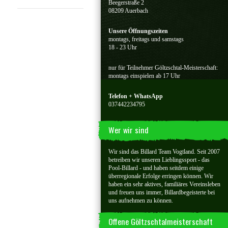
Beegerstraße 2
08209 Auerbach
Unsere Öffnungszeiten
montags, freitags und samstags
18 - 23 Uhr
nur für Teilnehmer Göltzschtal-Meisterschaft:
montags einspielen ab 17 Uhr
Telefon + WhatsApp
037442234795
Wer wir sind
Wir sind das Billard Team Vogtland. Seit 2007
betreiben wir unseren Lieblingssport - das
Pool-Billard - und haben seitdem einige
überregionale Erfolge erringen können. Wir
haben ein sehr aktives, familiäres Vereinsleben
und freuen uns immer, Billardbegeisterte bei
uns aufnehmen zu können.
Offene Göltzschtalmeisterschaft