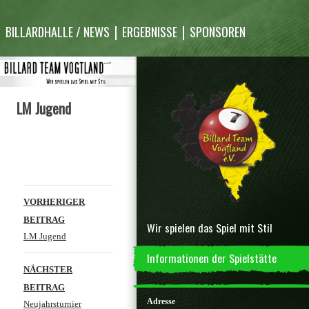
Inhalt
überspringen
BILLARDHALLE / NEWS
ERGEBNISSE
SPONSOREN
LM Jugend
Beitragsnavigation
VORHERIGER
BEITRAG
Wir spielen das Spiel mit Stil
LM Jugend
Informationen der Spielstätte
NÄCHSTER
BEITRAG
Adresse
Neujahrsturnier