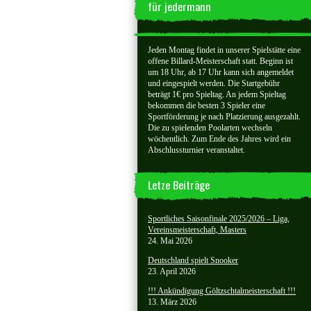
für jedermann
Jeden Montag findet in unserer Spielstätte eine
offene Billard-Meisterschaft statt. Beginn ist
um 18 Uhr, ab 17 Uhr kann sich angemeldet
und eingespielt werden. Die Startgebühr
beträgt 1€ pro Spieltag. An jedem Spieltag
bekommen die besten 3 Spieler eine
Sportförderung je nach Platzierung ausgezahlt.
Die zu spielenden Poolarten wechseln
wöchentlich. Zum Ende des Jahres wird ein
Abschlussturnier veranstaltet.
Letze Beiträge
Sportliches Saisonfinale 2025/2026 – Liga,
Vereinsmeisterschaft, Masters
24. Mai 2026
Deutschland spielt Snooker
23. April 2026
!!! Ankündigung Göltzschtalmeisterschaft !!!
13. März 2026