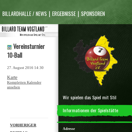
Inhalt
überspringen
BILLARDHALLE / NEWS
ERGEBNISSE
SPONSOREN
Vereinsturnier
10-Ball
27. August 2016
14:30
World
Karte
of
Kompletten Kalender
ansehen
Bowl
Wir spielen das Spiel mit Stil
Informationen der Spielstätte
Beitragsnavigation
VORHERIGER
Adresse