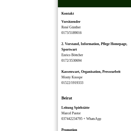
Kontakt
Vorsitzender
René Günther
0173/5189016
2. Vorstand, Information, Pflege Homepage,
Sportwart
Enrico Böttcher
0172/3530694
Kassenwart, Organisation, Pressearbeit
Monty Knospe
01522/1919333
Beirat
Leitung Spielstätte
Marcel Pastor
037442234795 + WhatsApp
Promotion