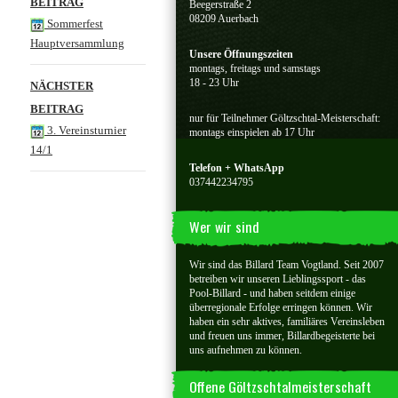
BEITRAG
Beegerstraße 2
08209 Auerbach
Sommerfest
Hauptversammlung
Unsere Öffnungszeiten
montags, freitags und samstags
18 - 23 Uhr
NÄCHSTER
BEITRAG
nur für Teilnehmer Göltzschtal-Meisterschaft:
3. Vereinsturnier
montags einspielen ab 17 Uhr
14/1
Telefon + WhatsApp
037442234795
Wer wir sind
Wir sind das Billard Team Vogtland. Seit 2007
betreiben wir unseren Lieblingssport - das
Pool-Billard - und haben seitdem einige
überregionale Erfolge erringen können. Wir
haben ein sehr aktives, familiäres Vereinsleben
und freuen uns immer, Billardbegeisterte bei
uns aufnehmen zu können.
Offene Göltzschtalmeisterschaft