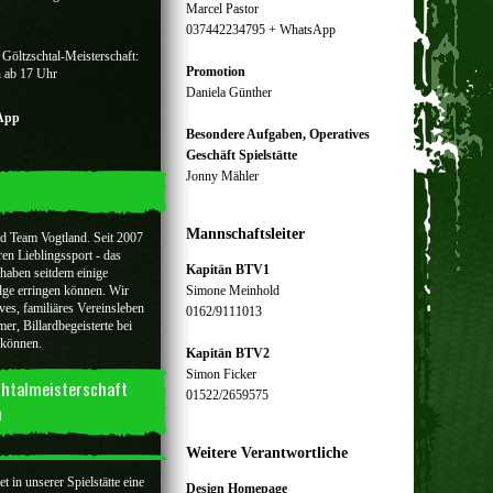
Marcel Pastor
037442234795 + WhatsApp
 Göltzschtal-Meisterschaft:
Promotion
n ab 17 Uhr
Daniela Günther
sApp
Besondere Aufgaben, Operatives
Geschäft Spielstätte
Jonny Mähler
Mannschaftsleiter
rd Team Vogtland. Seit 2007
ren Lieblingssport - das
Kapitän BTV1
 haben seitdem einige
lge erringen können. Wir
Simone Meinhold
ves, familiäres Vereinsleben
0162/9111013
er, Billardbegeisterte bei
 können.
Kapitän BTV2
Simon Ficker
chtalmeisterschaft
01522/2659575
n
Weitere Verantwortliche
 in unserer Spielstätte eine
Design Homepage