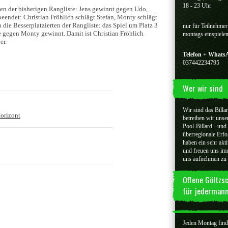
18 - 23 Uhr
en der bisherigen Rangliste: Jens gewinnt gegen Udo,
eendet: Christian Fröhlich schlägt Stefan, Monty schlägt
die Besserplatzierten der Rangliste: das Spiel um Platz 3
nur für Teilnehmer
le gegen Monty gewinnt. Damit ist Christian Fröhlich
montags einspiele
er.
Telefon + What
037442234795
Wer wir sind
Wir sind das Billa
Horizont
betreiben wir unse
Pool-Billard - und
überregionale Erfo
haben ein sehr akti
und freuen uns imm
uns aufnehmen zu
Offene Göltzs
für jederman
Jeden Montag findet