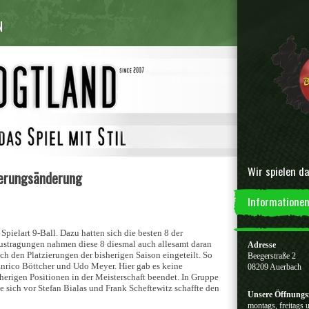
N
Wir spielen da
ierungsänderung
Informationen
 Spielart 9-Ball. Dazu hatten sich die besten 8 der
 Austragungen nahmen diese 8 diesmal auch allesamt daran
Adresse
h den Platzierungen der bisherigen Saison eingeteilt. So
Beegerstraße 2
 Enrico Böttcher und Udo Meyer. Hier gab es keine
08209 Auerbach
erigen Positionen in der Meisterschaft beendet. In Gruppe
sich vor Stefan Bialas und Frank Scheftewitz schaffte den
Unsere Öffnungs
montags, freitags 