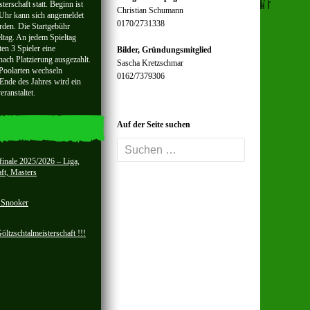
terschaft statt. Beginn ist
Christian Schumann
Uhr kann sich angemeldet
0170/2731338
rden. Die Startgebühr
eltag. An jedem Spieltag
en 3 Spieler eine
Bilder, Gründungsmitglied
nach Platzierung ausgezahlt.
Sascha Kretzschmar
 Poolarten wechseln
0162/7379306
Ende des Jahres wird ein
ranstaltet.
Auf der Seite suchen
Suchen
nach:
finale 2025/2026 – Liga,
ft, Masters
t Snooker
ltzschtalmeisterschaft !!!