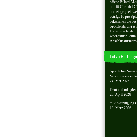
offene Billard-Meis
um 18 Uhr, ab 17 
und eingespielt we
beträgt 1€ pro Spi
bekommen die best
Sportförderung je 
Die zu spielenden
wöchentlich. Zum 
Abschlussturnier ve
Letze Beiträge
Sportliches Saison
Vereinsmeisterscha
24. Mai 2026
Deutschland spiel
23. April 2026
!!! Ankündigung Gö
13. März 2026