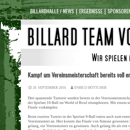
Inhalt
überspringen
BILLARDHALLE / NEWS
ERGEBNISSE
SPONSORE
Kampf um Vereinsmeisterschaft bereits voll e
26. SEPTEMBER 2016
ENRICO BÖTTCHER
Drei spannende Turniere wurden bereits in der Vereinsmeisterscha
der Spielart 10-Ball im World of Bowl triumphieren. Mit einem st
Finale vorkämpfen.
Beim zweiten Turnier in der Spielart 9-Ball traten auch zum ers
Vereinsturnier an. Hier konnte das Finale von Simone gewonnen w
gelang, ein Vereinsturnier zu gewinnen. Auch gelang ihr als erst