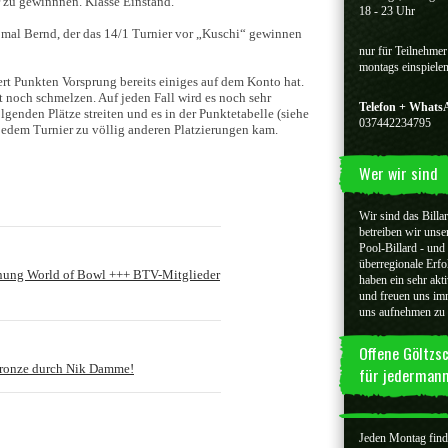
er zu gewinnnen. Klasse Einstand.
18 - 23 Uhr
h mal Bernd, der das 14/1 Turnier vor „Kuschi“ gewinnen
nur für Teilnehmer
montags einspiele
ert Punkten Vorsprung bereits einiges auf dem Konto hat.
t noch schmelzen. Auf jeden Fall wird es noch sehr
Telefon + What
lgenden Plätze streiten und es in der Punktetabelle (siehe
037442234795
 jedem Turnier zu völlig anderen Platzierungen kam.
Wer wir sind
Wir sind das Billa
betreiben wir unse
Pool-Billard - und
überregionale Erfo
ffnung World of Bowl +++ BTV-Mitglieder
haben ein sehr akti
und freuen uns imm
uns aufnehmen zu
Offene Göltzs
Bronze durch Nik Damme!
für jederman
Jeden Montag findet