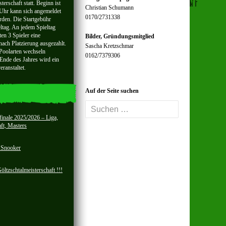
terschaft statt. Beginn ist
Christian Schumann
Uhr kann sich angemeldet
0170/2731338
rden. Die Startgebühr
eltag. An jedem Spieltag
en 3 Spieler eine
Bilder, Gründungsmitglied
nach Platzierung ausgezahlt.
Sascha Kretzschmar
 Poolarten wechseln
0162/7379306
Ende des Jahres wird ein
ranstaltet.
Auf der Seite suchen
Suchen
nach:
finale 2025/2026 – Liga,
ft, Masters
t Snooker
ltzschtalmeisterschaft !!!