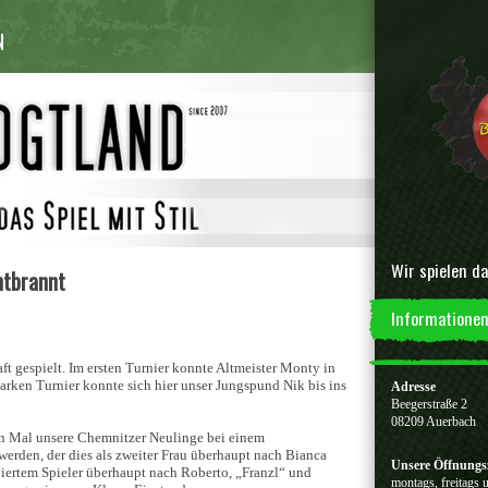
N
Wir spielen da
ntbrannt
Informationen
ft gespielt. Im ersten Turnier konnte Altmeister Monty in
arken Turnier konnte sich hier unser Jungspund Nik bis ins
Adresse
Beegerstraße 2
08209 Auerbach
ten Mal unsere Chemnitzer Neulinge bei einem
erden, der dies als zweiter Frau überhaupt nach Bianca
Unsere Öffnungs
 viertem Spieler überhaupt nach Roberto, „Franzl“ und
montags, freitags 