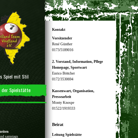
Kontakt
Vorsitzender
René Günther
0173/5189016
2. Vorstand, Information, Pflege
Homepage, Sportwart
Enrico Böttcher
s Spiel mit Stil
0172/3530694
 der Spielstätte
Kassenwart, Organisation,
Pressearbeit
Monty Knospe
01522/1919333
Beirat
zeiten
Leitung Spielstätte
und samstags