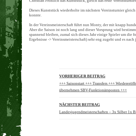
Christian Fröhlich das Kunststück, gleich das erste Vereinsturni
Dieses Kunststück wiederholte im nächsten Vereinsturnier gleic
konnte.
In der Vereinsmeisterschaft führt nun Monty, der mit knapp hund
Aber die Saison ist noch lang und dieser Vorsprung wird bestimm
spannend bleiben, zumal sich dieses Jahr einige Spieler um die fo
Ergebnisse -> Vereinsmeisterschaft) sehr eng zugeht und es nach
Beitragsnavigation
VORHERIGER BEITRAG
+++ Saisonstart +++ Transfers +++ Wiedererö
übernehmen SBV-Funktionärsposten +++
NÄCHSTER BEITRAG
Landesjugendmeisterschaften – 3x Silber 1x 