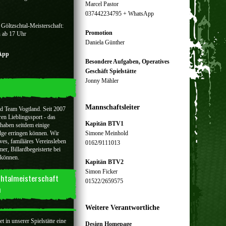
Marcel Pastor
037442234795 + WhatsApp
 Göltzschtal-Meisterschaft:
Promotion
n ab 17 Uhr
Daniela Günther
sApp
Besondere Aufgaben, Operatives
Geschäft Spielstätte
Jonny Mähler
Mannschaftsleiter
rd Team Vogtland. Seit 2007
ren Lieblingssport - das
Kapitän BTV1
 haben seitdem einige
lge erringen können. Wir
Simone Meinhold
ves, familiäres Vereinsleben
0162/9111013
er, Billardbegeisterte bei
 können.
Kapitän BTV2
Simon Ficker
chtalmeisterschaft
01522/2659575
n
Weitere Verantwortliche
 in unserer Spielstätte eine
Design Homepage