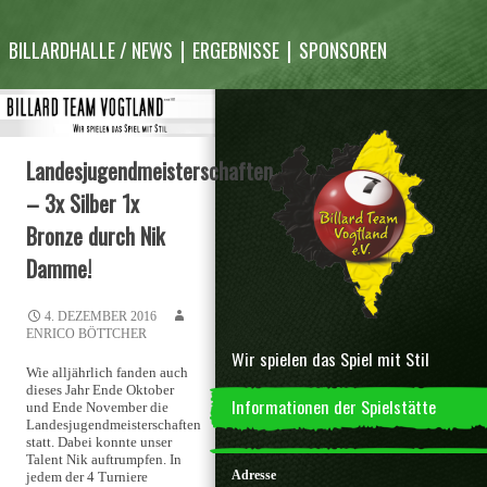
Inhalt
überspringen
BILLARDHALLE / NEWS
ERGEBNISSE
SPONSOREN
Landesjugendmeisterschaften
– 3x Silber 1x
Bronze durch Nik
Damme!
4. DEZEMBER 2016
ENRICO BÖTTCHER
Wir spielen das Spiel mit Stil
Wie alljährlich fanden auch
dieses Jahr Ende Oktober
Informationen der Spielstätte
und Ende November die
Landesjugendmeisterschaften
statt. Dabei konnte unser
Talent Nik auftrumpfen. In
Adresse
jedem der 4 Turniere