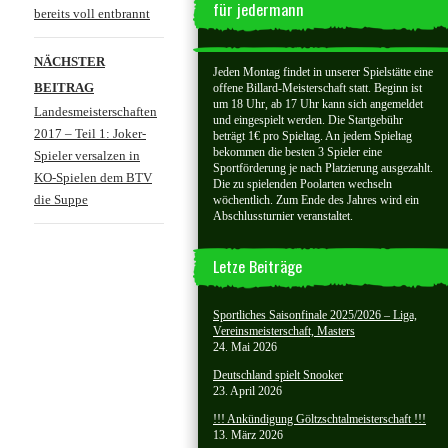
für jedermann
bereits voll entbrannt
NÄCHSTER
Jeden Montag findet in unserer Spielstätte eine
BEITRAG
offene Billard-Meisterschaft statt. Beginn ist
um 18 Uhr, ab 17 Uhr kann sich angemeldet
Landesmeisterschaften
und eingespielt werden. Die Startgebühr
2017 – Teil 1: Joker-
beträgt 1€ pro Spieltag. An jedem Spieltag
bekommen die besten 3 Spieler eine
Spieler versalzen in
Sportförderung je nach Platzierung ausgezahlt.
KO-Spielen dem BTV
Die zu spielenden Poolarten wechseln
die Suppe
wöchentlich. Zum Ende des Jahres wird ein
Abschlussturnier veranstaltet.
Letze Beiträge
Sportliches Saisonfinale 2025/2026 – Liga,
Vereinsmeisterschaft, Masters
24. Mai 2026
Deutschland spielt Snooker
23. April 2026
!!! Ankündigung Göltzschtalmeisterschaft !!!
13. März 2026