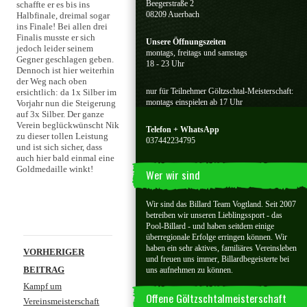
Beegerstraße 2
schaffte er es bis ins
08209 Auerbach
Halbfinale, dreimal sogar
ins Finale! Bei allen drei
Finalis musste er sich
Unsere Öffnungszeiten
jedoch leider seinem
montags, freitags und samstags
Gegner geschlagen geben.
18 - 23 Uhr
Dennoch ist hier weiterhin
der Weg nach oben
nur für Teilnehmer Göltzschtal-Meisterschaft:
ersichtlich: da 1x Silber im
montags einspielen ab 17 Uhr
Vorjahr nun die Steigerung
auf 3x Silber. Der ganze
Verein beglückwünscht Nik
Telefon + WhatsApp
zu dieser tollen Leistung
037442234795
und ist sich sicher, dass
auch hier bald einmal eine
Goldmedaille winkt!
Wer wir sind
Wir sind das Billard Team Vogtland. Seit 2007
betreiben wir unseren Lieblingssport - das
Pool-Billard - und haben seitdem einige
überregionale Erfolge erringen können. Wir
Beitragsnavigation
haben ein sehr aktives, familiäres Vereinsleben
VORHERIGER
und freuen uns immer, Billardbegeisterte bei
BEITRAG
uns aufnehmen zu können.
Kampf um
Offene Göltzschtalmeisterschaft
Vereinsmeisterschaft