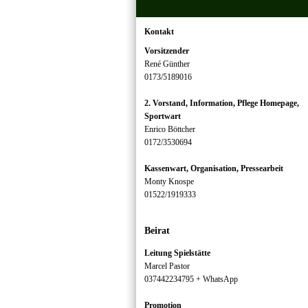
Kontakt
Vorsitzender
René Günther
0173/5189016
2. Vorstand, Information, Pflege Homepage,
Sportwart
Enrico Böttcher
0172/3530694
Kassenwart, Organisation, Pressearbeit
Monty Knospe
01522/1919333
Beirat
Leitung Spielstätte
Marcel Pastor
037442234795 + WhatsApp
Promotion